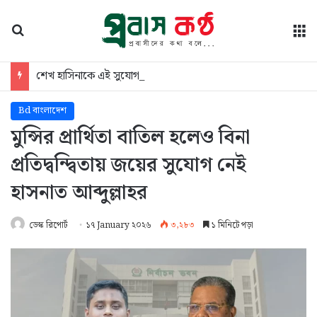
অনুসন্ধান
মে
শেখ হাসিনাকে এই সুযোগ কেন দিলো, ভারত সরকারের ভূমিকায় প্রশ্ন স্বরাষ্ট্রমন্ত্রীর
Bd বাংলাদেশ
মুন্সির প্রার্থিতা বাতিল হলেও বিনা
প্রতিদ্বন্দ্বিতায় জয়ের সুযোগ নেই
হাসনাত আব্দুল্লাহর
ডেস্ক রিপোর্ট
১৭ January ২০২৬
৩,২৮৩
১ মিনিটে পড়া