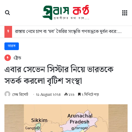
অনুসন্ধান
মে
কক্সবাজারে সমুদ্রসৈকতে গোসলে নেমে প্রাণ গেল কলেজছাত্রের
ভারত
ট্রেন্ড
এবার সেভেন সিস্টার নিয়ে ভারতকে
সতর্ক করলো বৃটিশ সংস্থা
ডেস্ক রিপোর্ট
২১ August ২০২৪
১২৬
২ মিনিটে পড়া