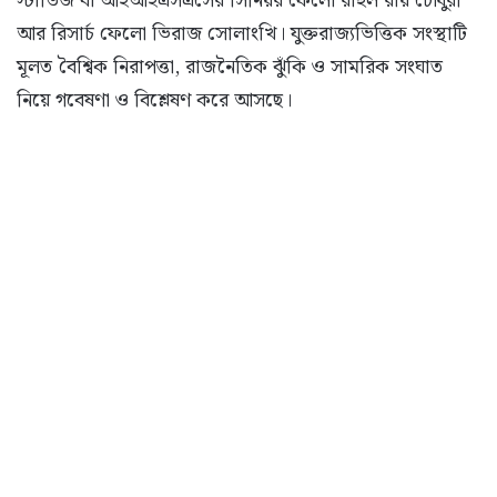
স্টাডিজ বা আইআইএসএসের সিনিয়র ফেলো রাহুল রায় চৌধুরী
আর রিসার্চ ফেলো ভিরাজ সোলাংখি। যুক্তরাজ্যভিত্তিক সংস্থাটি
মূলত বৈশ্বিক নিরাপত্তা, রাজনৈতিক ঝুঁকি ও সামরিক সংঘাত
নিয়ে গবেষণা ও বিশ্লেষণ করে আসছে।