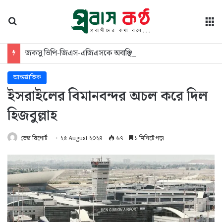
অনুসন্ধান
মে
জকসু ভিপি-জিএস-এজিএসকে অবাঞ্ছিত করার হুমকি ছাত্রদলের
আন্তর্জাতিক
ইসরাইলের বিমানবন্দর অচল করে দিল
হিজবুল্লাহ
ডেস্ক রিপোর্ট
২৫ August ২০২৪
৬৭
১ মিনিটে পড়া