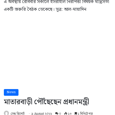
এ অবস্থায় রোববার সকালে ইসরাইলি নিরাপত্তা বিষয়ক মন্ত্রিসভা
একটি জরুরি বৈঠক ডেকেছে। সূত্র: আল-মায়াদিন