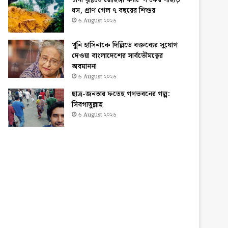
টানা বৃষ্টিতে রোহিঙ্গা ক্যাম্পে ফের পাহাড়
ধস, প্রাণ গেল ৭ বছরের শিশুর
৬ August ২০২৬
খুনি হাসিনাকে দিল্লিতে বক্তব্যের সুযোগ
দেওয়া বাংলাদেশের সার্বভৌমত্বের
অবমাননা
৬ August ২০২৬
ছাত্র-জনতার ফতেহ গণভবনের গল্প:
সিবগাতুল্লাহ
৬ August ২০২৬