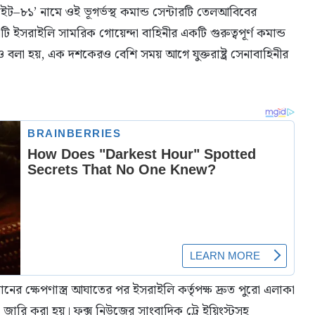
সাইট–৮১’ নামে ওই ভূগর্ভস্থ কমান্ড সেন্টারটি তেলআবিবের
ি ইসরাইলি সামরিক গোয়েন্দা বাহিনীর একটি গুরুত্বপূর্ণ কমান্ড
 বলা হয়, এক দশকেরও বেশি সময় আগে যুক্তরাষ্ট্র সেনাবাহিনীর
ের ক্ষেপণাস্ত্র আঘাতের পর ইসরাইলি কর্তৃপক্ষ দ্রুত পুরো এলাকা
া জারি করা হয়। ফক্স নিউজের সাংবাদিক ট্রে ইয়িংস্টসহ