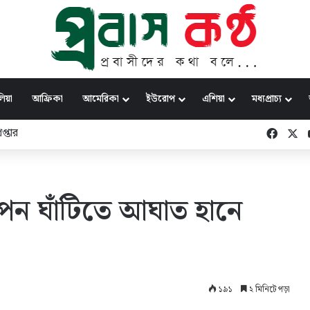
িয়া
আফ্রিকা
আমেরিকা
ইউরোপ
এশিয়া
মধ্যপ্রাচ্য
য়ার ওপর ভেসে এসে এখানে বসিনি’
Faceb
X
গোপন ঘাঁটিতে আঘাত হানে
১৯১
২ মিনিটে পড়া