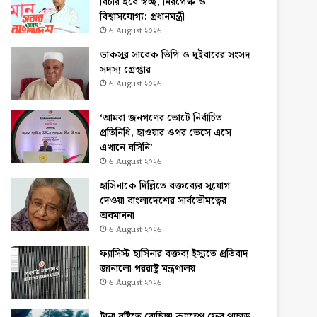
বিচার হবে স্বচ্ছ, নিরপেক্ষ ও
বিশ্বাসযোগ্য: প্রধানমন্ত্রী
৬ August ২০২৬
ডাকসুর সাবেক ভিপি ও দুইবারের সংসদ
সদস্য গ্রেপ্তার
৬ August ২০২৬
‘আমরা জনগণের ভোটে নির্বাচিত
প্রতিনিধি, হাওয়ার ওপর ভেসে এসে
এখানে বসিনি’
৬ August ২০২৬
হাসিনাকে দিল্লিতে বক্তব্যের সুযোগ
দেওয়া বাংলাদেশের সার্বভৌমত্বের
অবমাননা
৬ August ২০২৬
ফ্যাসিস্ট হাসিনার বক্তব্য ইস্যুতে প্রতিবাদ
জানালো পররাষ্ট্র মন্ত্রণালয়
৬ August ২০২৬