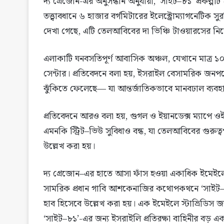
দ্য গ্রেজোন-এর অনুসন্ধান অনুযায়ী, ‘সাইট–৮১’ প্রকল্পটি ২
তত্ত্বাবধানে ৬ হাজার বর্গমিটারের ইলেক্ট্রোম্যাগনেটিক স
দেখা গেছে, এটি তেলআবিবের দা ভিঞ্চি টাওয়ারসের নি
এলাকাটি ঘনবসতিপূর্ণ আবাসিক অঞ্চল, যেখানে মাত্র ১
সেন্টার। প্রতিবেদনে বলা হয়, ইসরাইল বেসামরিক জনপ
ঝুঁকিতে ফেলেছে— যা আন্তর্জাতিকভাবে মানবঢাল ব্যবহ
প্রতিবেদনে আরও বলা হয়, গুগল ও ইয়ানডেক্স ম্যাপে ও
এমনকি স্ট্রিট–ভিউ সুবিধাও বন্ধ, যা তেলআবিবের গুরুত্
উল্লেখ করা হয়।
দ্য গ্রেজোন–এর হাতে আসা ফাঁস হওয়া একাধিক ইমেইলে
সামরিক প্রধান গাবি আশকেনাজির কথোপকথনে ‘সাইট–৮১’
হাব হিসেবে উল্লেখ করা হয়। এক ইমেইলে স্টাভ্রিডিস জা
‘সাইট–৮১’-এর জন্য ইসরাইলি প্রতিরক্ষা বাহিনীর বড় এক