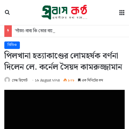
অনুসন্ধান
মে
‘গাঁজা-বাবা কি তোর বাপের টাকায় খাই’— বলেই ছাত্রদল সভাপতিকে মারধর
ভিডিও
পিলখানা হত্যাকাণ্ডের লোমহর্ষক বর্ণনা
দিলেন লে. কর্নেল সৈয়দ কামরুজ্জামান
ডেস্ক রিপোর্ট
১৮ August ২০২৪
৯৩৮
এক মিনিটের কম