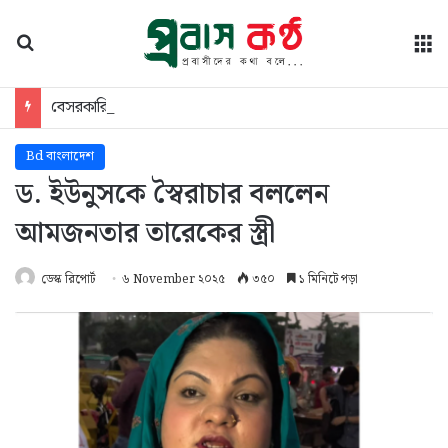
অনুসন্ধান
মে
বেসরকারি খাতে জ্বালানি বিপণনের সুযোগ দিলে নির্দিষ্ট শিল্পগোষ্ঠীর হাতে বাজার কেন্দ্রীভূত হবে: জামায়াত
Bd বাংলাদেশ
ড. ইউনুসকে স্বৈরাচার বললেন
আমজনতার তারেকের স্ত্রী
ডেস্ক রিপোর্ট
৬ November ২০২৫
৩৫০
১ মিনিটে পড়া