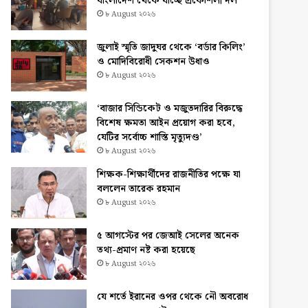
বাংলাদেশ থেকে যাচ্ছে প্রকৌশলী দল
৮ August ২০২৬
জুলাই স্মৃতি জাদুঘর থেকে ‘বর্ডার কিলিং’
ও মোদিবিরোধী সেকশন উধাও
৮ August ২০২৬
‘বাজার সিন্ডিকেট ও মজুতদারির বিরুদ্ধে
বিশেষ ক্ষমতা আইন প্রয়োগ করা হবে,
যেটির সর্বোচ্চ শাস্তি মৃত্যুদণ্ড’
৮ August ২০২৬
শিক্ষক-শিক্ষার্থীদের রাজনীতির পক্ষে যা
বললেন তারেক রহমান
৮ August ২০২৬
৫ আগস্টের পর জেআই সেলের অনেক
তথ্য-প্রমাণ নষ্ট করা হয়েছে
৮ August ২০২৬
যে শর্তে ইরানের ওপর থেকে নৌ অবরোধ