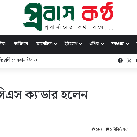
িয়া
আফ্রিকা
আমেরিকা
ইউরোপ
এশিয়া
মধ্যপ্রাচ্য
োদিবিরোধী সেকশন উধাও
Faceb
X
িএস ক্যাডার হলেন
১৮৯
১ মিনিটে পড়া