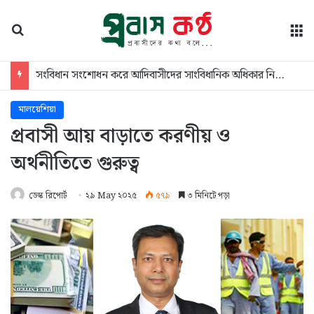
অনুসন্ধান
মে
সংবিধান সংশোধন করে আদিবাসীদের সাংবিধানিক অধিকার নিশ্চিত করতে হবে: টিআইবি পরিচালক
মালয়েশিয়া
প্রবাসী আয় বাড়াতে করণীয় ও
অর্থনীতিতে গুরুত্ব
ডেস্ক রিপোর্ট
২৯ May ২০২৫
৫৭৯
৩ মিনিটে পড়া