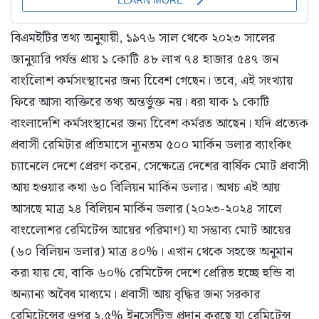
বিএমইটির তথ্য অনুযায়ী, ১৯৭৬ সাল থেকে ২০২৩ সালের
জানুয়ারি পর্যন্ত প্রায় ১ কোটি ৪৮ লাখ ৭৪ হাজার ৫৪৭ জন
বাংলািেশ কর্মসংস্থানের জন্য বিেেশ গেছেন। তবে, এই সংখ্যায়
ফিরে আসা ব্যক্তিরে তথ্য অন্তর্ভুক্ত নয়। ধরা যাক ১ কোটি
বাংলাদেশি কর্মসংস্থানের জন্য বিেেশ কর্মরত আছেন। যদি প্রত্যেক
প্রবাসী রেমিটার প্রতিমাসে ন্যূনতম ৫০০ মার্কিন ডলার ব্যাংকিং
চ্যানেলে দেশে প্রেরণ করেন, সেক্ষেত্রে দেশের বার্ষিক মোট প্রবাসী
আয় হওয়ার কথা ৬০ বিলিয়ন মার্কিন ডলার। অথচ এই আয়
আসছে মাত্র ২৪ বিলিয়ন মার্কিন ডলার (২০২৩-২০২৪ সালে
বাংলােেশর রেমিটেন্স আয়ের পরিমাণ) যা সম্ভাব্য মোট আয়ের
(৬০ বিলিয়ন ডলার) মাত্র ৪০%। এখান থেকে সহজে অনুমান
করা যায় যে, বাকি ৬০% রেমিটেন্স দেশে প্রেরিত হচ্ছে হুন্ডি বা
অন্যান্য অবৈধ মাধ্যমে। প্রবাসী আয় বৃদ্ধির জন্য সরকার
রেমিটেন্সের ওপর ২.৫% ইনসেন্টিভ প্রদান করছে যা রেমিটেন্স