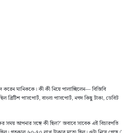
বাদ করেন মানিককে। কী কী নিয়ে পালাচ্ছিলেন— বিজিবি
ছিল ব্রিটিশ পাসপোর্ট, বাংলা পাসপোর্ট, নগদ কিছু টাকা, ডেবিট
সময় আপনার সঙ্গে কী ছিল?’ জবাবে সাবেক এই বিচারপতি
কা ছিল। গতকাল ৬০-৭০ লাখ টাকার মতো ছিল। ওটা নিয়ে গেছে।’