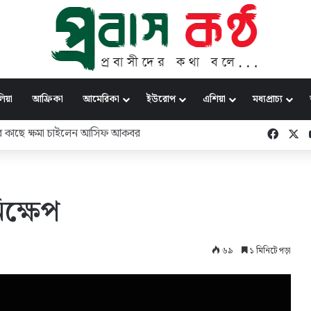
িয়া
আফ্রিকা
আমেরিকা
ইউরোপ
এশিয়া
মধ্যপ্রাচ্য
কর্মী রাকিবের
Faceb
X
িক্ষেপ
৬৯
১ মিনিটে পড়া