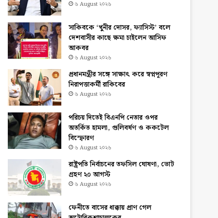
৬ August ২০২৬
সাকিবকে ‘খুনীর দোসর, ফ্যাসিস্ট’ বলে
দেশবাসীর কাছে ক্ষমা চাইলেন আসিফ
আকবর
৬ August ২০২৬
প্রধানমন্ত্রীর সঙ্গে সাক্ষাৎ করে স্বপ্নপূরণ
নিরাপত্তাকর্মী রাকিবের
৬ August ২০২৬
পরিচয় দিতেই বিএনপি নেতার ওপর
অতর্কিত হামলা, গুলিবর্ষণ ও ককটেল
বিস্ফোরণ
৬ August ২০২৬
রাষ্ট্রপতি নির্বাচনের তফসিল ঘোষণা, ভোট
গ্রহণ ২০ আগস্ট
৬ August ২০২৬
ফেনীতে বাসের ধাক্কায় প্রাণ গেল