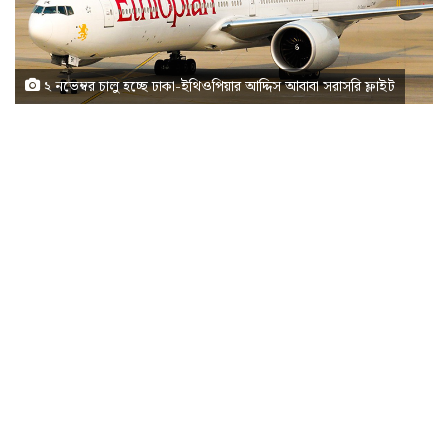
২ নভেম্বর চালু হচ্ছে ঢাকা-ইথিওপিয়ার আদ্দিস আবাবা সরাসরি ফ্লাইট