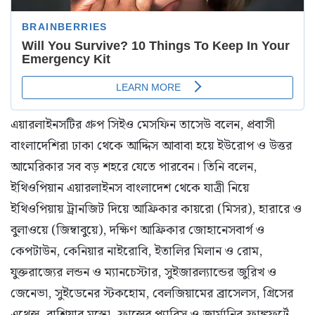
এয়ারলাইনসটির গ্রুপ সিইও মেসফিন তাসেউ বলেন, প্রবাসী
বাংলাদেশিরা ঢাকা থেকে আদ্দিস আবাবা হয়ে ইউরোপ ও উত্তর
আমেরিকার সব বড় শহরে যেতে পারবেন। তিনি বলেন,
ইথিওপিয়ান এয়ারলাইনস বাংলাদেশ থেকে যাত্রী নিয়ে
ইথিওপিয়ায় ট্রানজিট দিয়ে আফ্রিকার কায়রো (মিসর), হারারে ও
বুলাওয়ে (জিম্বাবুয়ে), দক্ষিণ আফ্রিকার জোহানেসবার্গ ও
কেপটাউন, কেনিয়ার নাইরোবি, ইতালির মিলান ও রোম,
যুক্তরাজ্যের লন্ডন ও ম্যানচেস্টার, সুইজারল্যান্ডের জুরিখ ও
জেনেভা, সুইডেনের স্টকহোম, বেলজিয়ামের ব্রাসেলস, গ্রিসের
এথেন্স, রাশিয়ার মস্কো, ফ্রান্সের প্যারিস ও জার্মানির ফ্রাঙ্কফুর্টে