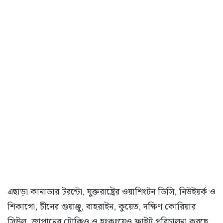
এছাড়া কানাডার টরন্টো, যুক্তরাষ্ট্রের ওয়াশিংটন ডিসি, নিউইয়র্ক ও
শিকাগো, চীনের গুয়াঞ্জু, বাহরাইন, কুয়েত, দক্ষিণ কোরিয়ার
সিউল, জাপানের টোকিও ও হংকংয়েও ফ্লাইট পরিচালনা করছে